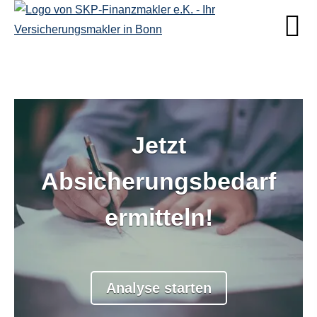
Jetzt
Sind Sie Single oder in
Absicherungsbedarf
einer Beziehung?
ermitteln!
Single
Beziehung
Analyse starten
weiter