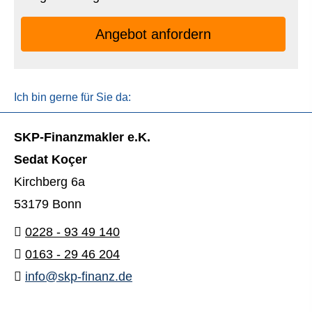
An­ge­bot an­for­dern
Ich bin gerne für Sie da:
SKP-Finanzmakler e.K.
Sedat Koçer
Kirchberg 6a
53179 Bonn
0228 - 93 49 140
0163 - 29 46 204
info@skp-finanz.de