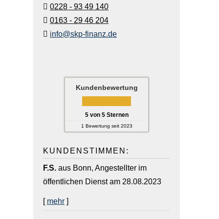
0228 - 93 49 140
0163 - 29 46 204
info@skp-finanz.de
Kundenbewertung
5
von
5
Sternen
1
Bewertung seit 2023
KUNDENSTIMMEN:
F.S.
aus Bonn
, Angestellter im
öffentlichen Dienst
am 28.08.2023
[
mehr
]