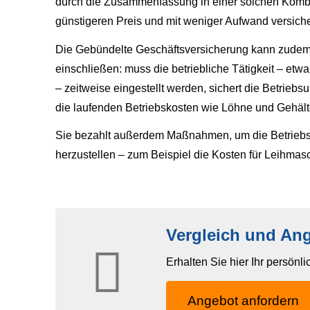
durch die Zusammenfassung in einer solchen Kombip
günstigeren Preis und mit weniger Aufwand ver­sich
Die Gebündelte Geschäftsversicherung kann zudem 
einschließen: muss die betriebliche Tätigkeit – e
– zeitweise eingestellt werden, sichert die Betri
die laufenden Betriebskosten wie Löhne und Gehält
Sie bezahlt außerdem Maßnahmen, um die Betriebsfä
herzustellen – zum Beispiel die Kosten für Leihmas
Vergleich und Ang
Erhalten Sie hier Ihr persönl
An­ge­bot an­for­dern